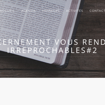
ACCUEIL
AGENDA
MESSAGES
ACTIVITÉS
CONTAC
SCERNEMENT VOUS REND
IRREPROCHABLES#2